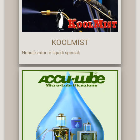
KOOLMIST
Nebulizzatori e liquidi speciali