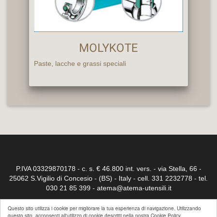
MOLYKOTE
Paste, lacche e grassi speciali
P.IVA 03329870178 - c. s. € 46.800 int. vers. - via Stella, 66 -
25062 S.Vigilio di Concesio - (BS) - Italy - cell. 331 2232778 - tel.
030 21 85 399 -
atema@atema-utensili.it
Iscr. Reg.trib. di Brescia 23032 - C.C.I.A. Brescia n° 264339
Questo sito utilizza i cookie per migliorare la tua esperienza di navigazione. Utilizzando
questo sito, acconsenti all'utilizzo di cookie descritti nella nostra Cookie Policy.