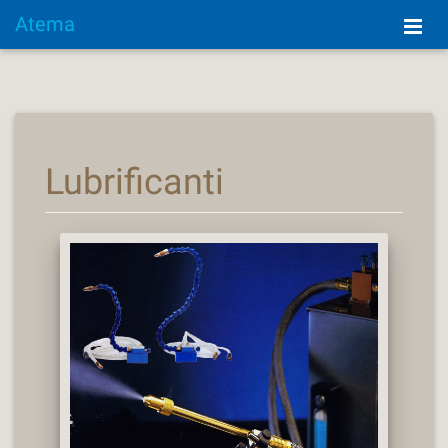
Atema
Lubrificanti