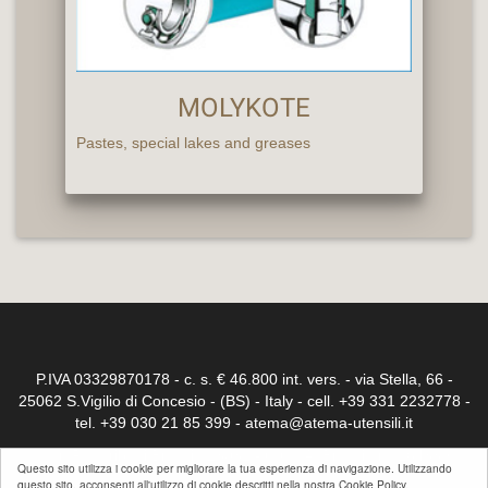
MOLYKOTE
Pastes, special lakes and greases
P.IVA 03329870178 - c. s. € 46.800 int. vers. - via Stella, 66 -
25062 S.Vigilio di Concesio - (BS) - Italy - cell. +39 331 2232778 -
tel. +39 030 21 85 399 -
atema@atema-utensili.it
Iscr. Reg.trib. di Brescia 23032 - C.C.I.A. Brescia n° 264339
Questo sito utilizza i cookie per migliorare la tua esperienza di navigazione. Utilizzando
questo sito, acconsenti all'utilizzo di cookie descritti nella nostra Cookie Policy.