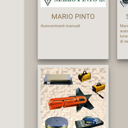
MARIO PINTO
Autocentranti manuali
Mand
auto
lune
di s