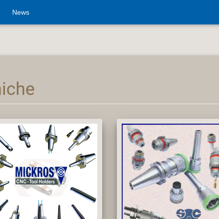
News
niche