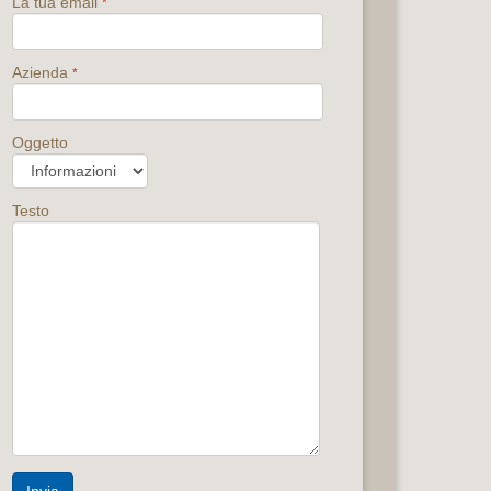
La tua email
*
Azienda
*
Oggetto
Testo