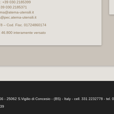
o: +39 030.2185399
+39 030.2185371
ma@atema-utensili.it
@pec.atema-utensili.it
8 – Cod. Fisc. 01724860174
€ 46.800 interamente versato
 66 - 25062 S.Vigilio di Concesio - (BS) - Italy - cell. 331 2232778 - tel
339