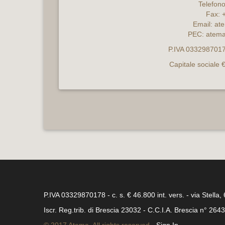
Telefon
Fax: 
Email:
ate
PEC:
atema
P.IVA 0332987017
Capitale sociale 
P.IVA 03329870178 - c. s. € 46.800 int. vers. - via Stella,
Iscr. Reg.trib. di Brescia 23032 - C.C.I.A. Brescia n° 264