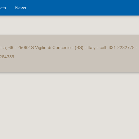
cts
News
ella, 66 - 25062 S.Vigilio di Concesio - (BS) - Italy - cell. 331 2232778 
° 264339