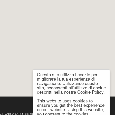
Questo sito utilizza i cookie per
migliorare la tua esperienza di
navigazione. Utilizzando questo
sito, acconsenti all'utilizzo di cookie
descritti nella nostra Cookie Policy.
This website uses cookies to
ensure you get the best experience
on our website. Using this website,
you consent to the cookies
- tel. +39 030 21 85 399 -
atema@atema-utensili.it