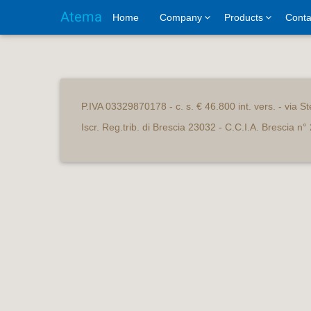
Atema
Home
Company
Products
Conta
P.IVA 03329870178 - c. s. € 46.800 int. vers. - via St
Iscr. Reg.trib. di Brescia 23032 - C.C.I.A. Brescia n