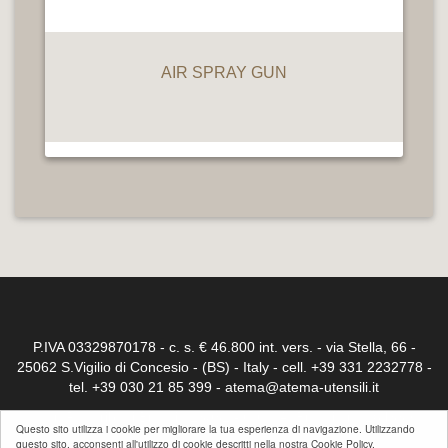
AIR SPRAY GUN
P.IVA 03329870178 - c. s. € 46.800 int. vers. - via Stella, 66 -
25062 S.Vigilio di Concesio - (BS) - Italy - cell. +39 331 2232778 -
tel. +39 030 21 85 399 -
atema@atema-utensili.it
Iscr. Reg.trib. di Brescia 23032 - C.C.I.A. Brescia n° 264339
Questo sito utilizza i cookie per migliorare la tua esperienza di navigazione. Utilizzando
questo sito, acconsenti all'utilizzo di cookie descritti nella nostra Cookie Policy.