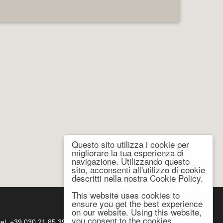
Questo sito utilizza i cookie per
migliorare la tua esperienza di
navigazione. Utilizzando questo
sito, acconsenti all'utilizzo di cookie
descritti nella nostra Cookie Policy.
This website uses cookies to
ensure you get the best experience
on our website. Using this website,
you consent to the cookies
- tel. +39 030 21 85 399 -
atema@atema-utensili.it