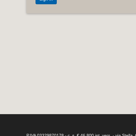
P.IVA 03329870178 - c. s. € 46.800 int. vers. - via Stella,