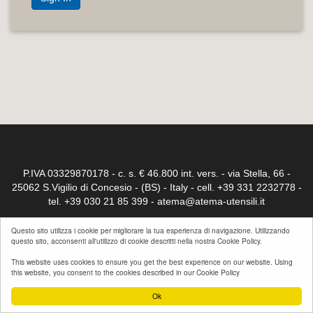
P.IVA 03329870178 - c. s. € 46.800 int. vers. - via Stella, 66 -
25062 S.Vigilio di Concesio - (BS) - Italy - cell. +39 331 2232778 -
tel. +39 030 21 85 399 -
atema@atema-utensili.it
Iscr. Reg.trib. di Brescia 23032 - C.C.I.A. Brescia n° 264339
Questo sito utilizza i cookie per migliorare la tua esperienza di navigazione. Utilizzando
questo sito, acconsenti all'utilizzo di cookie descritti nella nostra Cookie Policy.
This website uses cookies to ensure you get the best experience on our website. Using
© 2017 Atema. All rights reserved.
Sign In
this website, you consent to the cookies described in our Cookie Policy
Ok