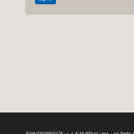
P.IVA 03329870178 - c. s. € 46.800 int. vers. - via Stella,