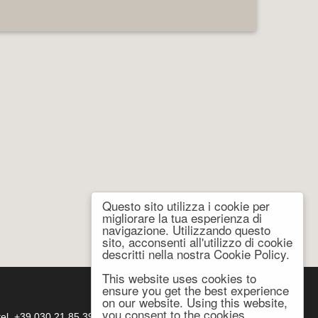
Questo sito utilizza i cookie per
migliorare la tua esperienza di
navigazione. Utilizzando questo
sito, acconsenti all'utilizzo di cookie
descritti nella nostra Cookie Policy.
This website uses cookies to
ensure you get the best experience
on our website. Using this website,
you consent to the cookies
- tel. +39 030 21 85 399 -
atema@atema-utensili.it