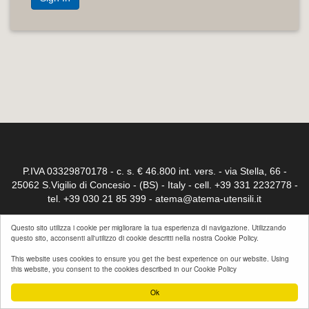
P.IVA 03329870178 - c. s. € 46.800 int. vers. - via Stella, 66 -
25062 S.Vigilio di Concesio - (BS) - Italy - cell. +39 331 2232778 -
tel. +39 030 21 85 399 -
atema@atema-utensili.it
Iscr. Reg.trib. di Brescia 23032 - C.C.I.A. Brescia n° 264339
Questo sito utilizza i cookie per migliorare la tua esperienza di navigazione. Utilizzando
questo sito, acconsenti all'utilizzo di cookie descritti nella nostra Cookie Policy.
This website uses cookies to ensure you get the best experience on our website. Using
© 2017 Atema. All rights reserved.
Sign In
this website, you consent to the cookies described in our Cookie Policy
Ok